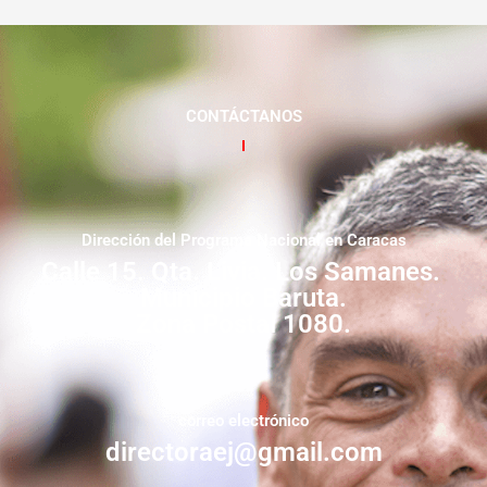
CONTÁCTANOS
Dirección del Programa Nacional en Caracas
Calle 15. Qta. Livia. Los Samanes.
Municipio Baruta.
Zona Postal 1080.
correo electrónico
directoraej@gmail.com