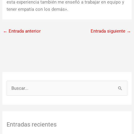
esta experiencia también me enseñó a trabajar en equipo y
tener empatía con los demás».
←
Entrada anterior
Entrada siguiente
→
B
u
s
c
Entradas recientes
a
r