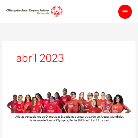
Ir
Men
al
contenido
princ
abril 2023
Olimpiadas
Especiales
VENEZUELA
rumbo
a
Berlín
2023