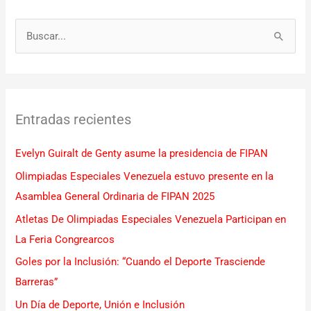
B
u
s
c
Entradas recientes
a
r
Evelyn Guiralt de Genty asume la presidencia de FIPAN
p
Olimpiadas Especiales Venezuela estuvo presente en la
o
Asamblea General Ordinaria de FIPAN 2025
r
Atletas De Olimpiadas Especiales Venezuela Participan en
:
La Feria Congrearcos
Goles por la Inclusión: “Cuando el Deporte Trasciende
Barreras”
Un Día de Deporte, Unión e Inclusión