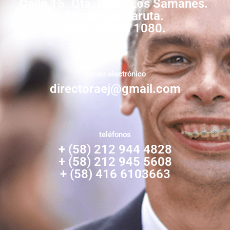
Calle 15. Qta. Livia. Los Samanes.
Municipio Baruta.
Zona Postal 1080.
correo electrónico
directoraej@gmail.com
teléfonos
+ (58) 212 944 4828
+ (58) 212 945 5608
+ (58) 416 6103663