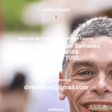
CONTÁCTANOS
Dirección del Programa Nacional en Caracas
Calle 15. Qta. Livia. Los Samanes.
Municipio Baruta.
Zona Postal 1080.
correo electrónico
directoraej@gmail.com
teléfonos