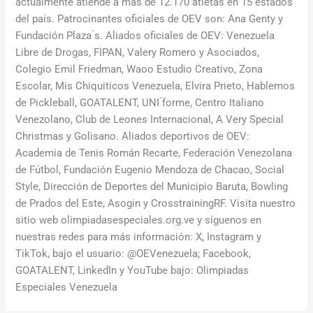
actualmente atiende a más de 12.170 atletas en 15 estados
del país. Patrocinantes oficiales de OEV son: Ana Genty y
Fundación Plaza ́s. Aliados oficiales de OEV: Venezuela
Libre de Drogas, FIPAN, Valery Romero y Asociados,
Colegio Emil Friedman, Waoo Estudio Creativo, Zona
Escolar, Mis Chiquiticos Venezuela, Elvira Prieto, Hablemos
de Pickleball, GOATALENT, UNI ́forme, Centro Italiano
Venezolano, Club de Leones Internacional, A Very Special
Christmas y Golisano. Aliados deportivos de OEV:
Academia de Tenis Román Recarte, Federación Venezolana
de Fútbol, Fundación Eugenio Mendoza de Chacao, Social
Style, Dirección de Deportes del Municipio Baruta, Bowling
de Prados del Este, Asogin y CrosstrainingRF. Visita nuestro
sitio web olimpiadasespeciales.org.ve y síguenos en
nuestras redes para más información: X, Instagram y
TikTok, bajo el usuario: @OEVenezuela; Facebook,
GOATALENT, LinkedIn y YouTube bajo: Olimpiadas
Especiales Venezuela