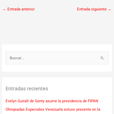
←
Entrada anterior
Entrada siguiente
→
B
u
s
c
Entradas recientes
a
r
Evelyn Guiralt de Genty asume la presidencia de FIPAN
p
Olimpiadas Especiales Venezuela estuvo presente en la
o