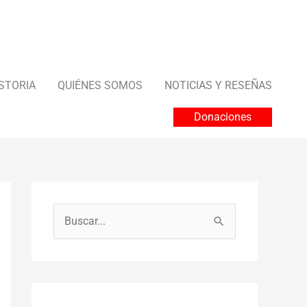
STORIA
QUIÉNES SOMOS
NOTICIAS Y RESEÑAS
Donaciones
B
u
s
c