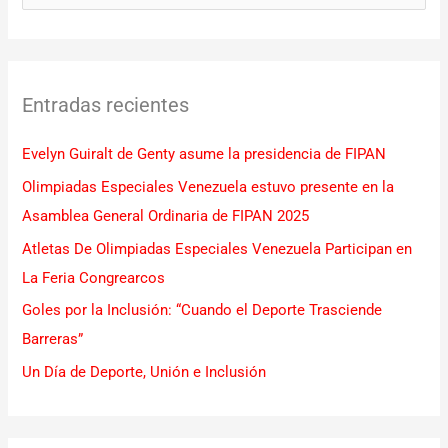
u
s
c
Entradas recientes
a
r
Evelyn Guiralt de Genty asume la presidencia de FIPAN
p
Olimpiadas Especiales Venezuela estuvo presente en la
o
Asamblea General Ordinaria de FIPAN 2025
r
Atletas De Olimpiadas Especiales Venezuela Participan en
:
La Feria Congrearcos
Goles por la Inclusión: “Cuando el Deporte Trasciende
Barreras”
Un Día de Deporte, Unión e Inclusión