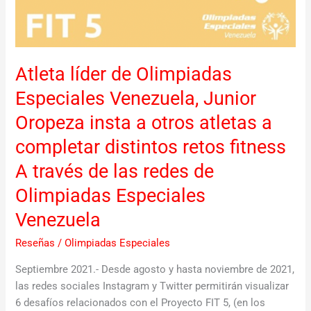
distintos
retos
fitness
A
Atleta líder de Olimpiadas
través
de
Especiales Venezuela, Junior
las
Oropeza insta a otros atletas a
redes
completar distintos retos fitness
de
Olimpiadas
A través de las redes de
Especiales
Olimpiadas Especiales
Venezuela
Venezuela
Reseñas
/
Olimpiadas Especiales
Septiembre 2021.- Desde agosto y hasta noviembre de 2021,
las redes sociales Instagram y Twitter permitirán visualizar
6 desafíos relacionados con el Proyecto FIT 5, (en los