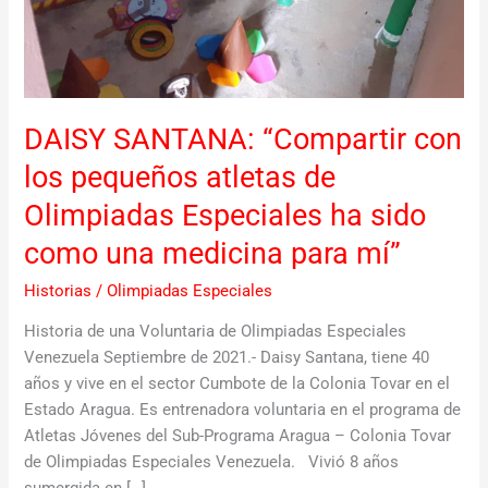
de
Olimpiadas
Especiales
ha
sido
DAISY SANTANA: “Compartir con
como
una
los pequeños atletas de
medicina
Olimpiadas Especiales ha sido
para
mí”
como una medicina para mí”
Historias
/
Olimpiadas Especiales
Historia de una Voluntaria de Olimpiadas Especiales
Venezuela Septiembre de 2021.- Daisy Santana, tiene 40
años y vive en el sector Cumbote de la Colonia Tovar en el
Estado Aragua. Es entrenadora voluntaria en el programa de
Atletas Jóvenes del Sub-Programa Aragua – Colonia Tovar
de Olimpiadas Especiales Venezuela. Vivió 8 años