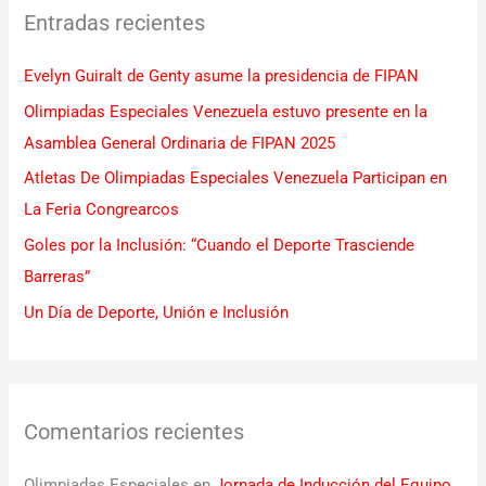
Entradas recientes
a
r
Evelyn Guiralt de Genty asume la presidencia de FIPAN
p
Olimpiadas Especiales Venezuela estuvo presente en la
o
Asamblea General Ordinaria de FIPAN 2025
r
Atletas De Olimpiadas Especiales Venezuela Participan en
:
La Feria Congrearcos
Goles por la Inclusión: “Cuando el Deporte Trasciende
Barreras”
Un Día de Deporte, Unión e Inclusión
Comentarios recientes
Olimpiadas Especiales
en
Jornada de Inducción del Equipo