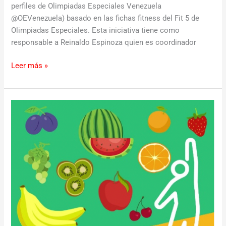
perfiles de Olimpiadas Especiales Venezuela
@OEVenezuela) basado en las fichas fitness del Fit 5 de
Olimpiadas Especiales. Esta iniciativa tiene como
responsable a Reinaldo Espinoza quien es coordinador
Leer más »
Olimpiadas
Especiales
Venezuela
promueve
estilos
de
vida
saludables
a
través