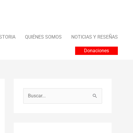
STORIA
QUIÉNES SOMOS
NOTICIAS Y RESEÑAS
Donaciones
B
u
s
c