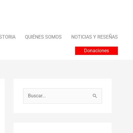
STORIA
QUIÉNES SOMOS
NOTICIAS Y RESEÑAS
Donaciones
B
u
s
c