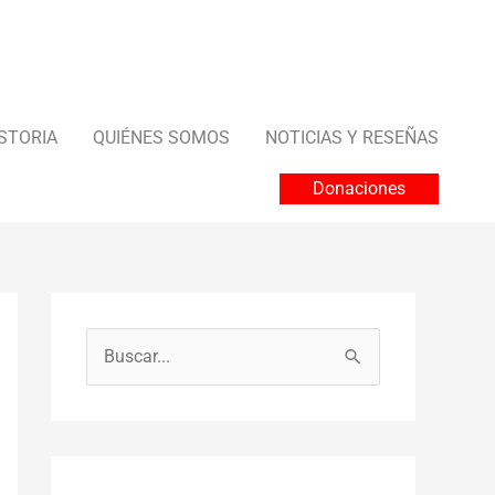
STORIA
QUIÉNES SOMOS
NOTICIAS Y RESEÑAS
Donaciones
B
u
s
c