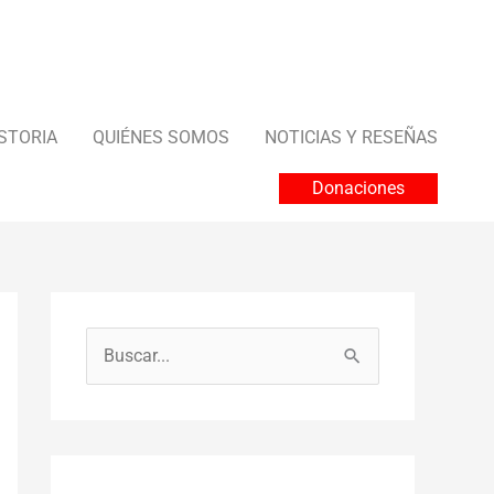
STORIA
QUIÉNES SOMOS
NOTICIAS Y RESEÑAS
Donaciones
B
u
s
c