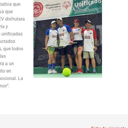
iativa que
 ya que
EV disfrutara
ía y
s unificadas
lucrados
, que todos
las
ará a un
ito en
mocional. La
amor”.