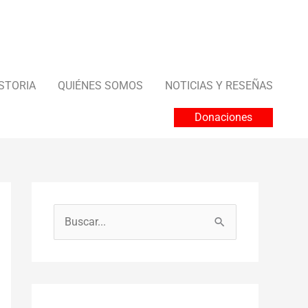
STORIA
QUIÉNES SOMOS
NOTICIAS Y RESEÑAS
Donaciones
B
u
s
c