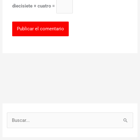
diecisiete + cuatro =
B
u
s