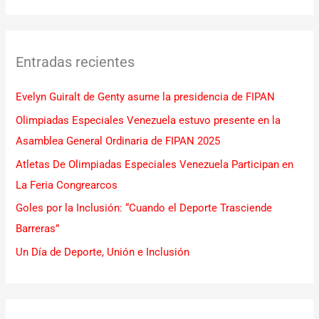
u
s
c
Entradas recientes
a
r
Evelyn Guiralt de Genty asume la presidencia de FIPAN
p
Olimpiadas Especiales Venezuela estuvo presente en la
o
Asamblea General Ordinaria de FIPAN 2025
r
Atletas De Olimpiadas Especiales Venezuela Participan en
:
La Feria Congrearcos
Goles por la Inclusión: “Cuando el Deporte Trasciende
Barreras”
Un Día de Deporte, Unión e Inclusión