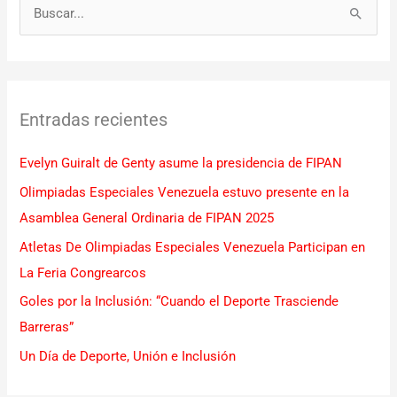
B
u
s
c
Entradas recientes
a
r
Evelyn Guiralt de Genty asume la presidencia de FIPAN
p
Olimpiadas Especiales Venezuela estuvo presente en la
o
Asamblea General Ordinaria de FIPAN 2025
r
Atletas De Olimpiadas Especiales Venezuela Participan en
:
La Feria Congrearcos
Goles por la Inclusión: “Cuando el Deporte Trasciende
Barreras”
Un Día de Deporte, Unión e Inclusión