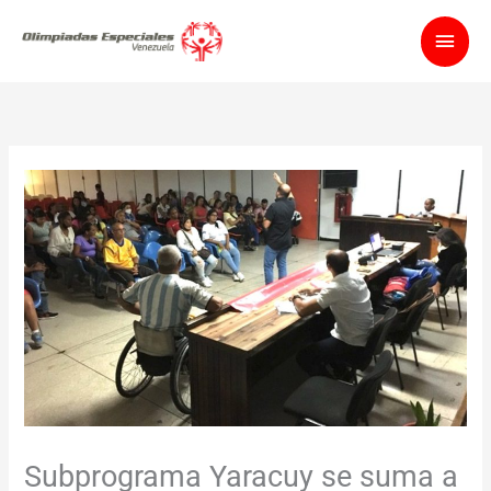
Ir
Men
al
contenido
princ
Subprograma Yaracuy se suma a