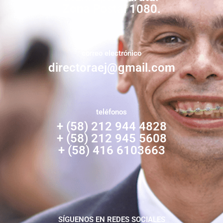
Zona Postal 1080.
correo electrónico
directoraej@gmail.com
teléfonos
+ (58) 212 944 4828
+ (58) 212 945 5608
+ (58) 416 6103663
SÍGUENOS EN REDES SOCIALES