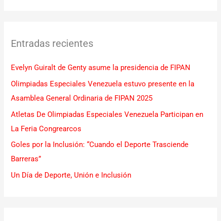
u
s
c
Entradas recientes
a
r
Evelyn Guiralt de Genty asume la presidencia de FIPAN
p
Olimpiadas Especiales Venezuela estuvo presente en la
o
Asamblea General Ordinaria de FIPAN 2025
r
Atletas De Olimpiadas Especiales Venezuela Participan en
:
La Feria Congrearcos
Goles por la Inclusión: “Cuando el Deporte Trasciende
Barreras”
Un Día de Deporte, Unión e Inclusión