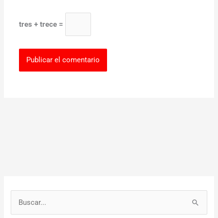
tres + trece =
B