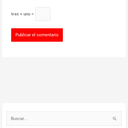
tres × uno =
B