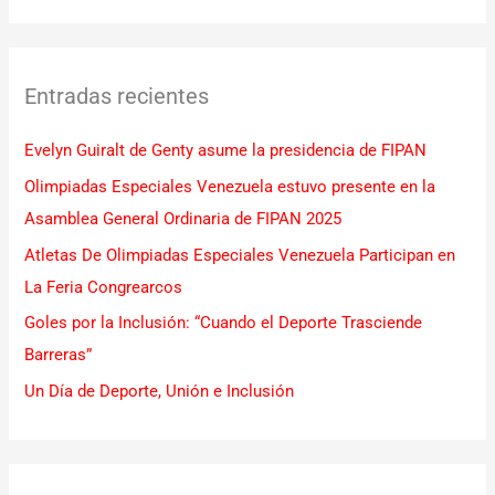
u
s
c
Entradas recientes
a
r
Evelyn Guiralt de Genty asume la presidencia de FIPAN
p
Olimpiadas Especiales Venezuela estuvo presente en la
o
Asamblea General Ordinaria de FIPAN 2025
r
Atletas De Olimpiadas Especiales Venezuela Participan en
:
La Feria Congrearcos
Goles por la Inclusión: “Cuando el Deporte Trasciende
Barreras”
Un Día de Deporte, Unión e Inclusión