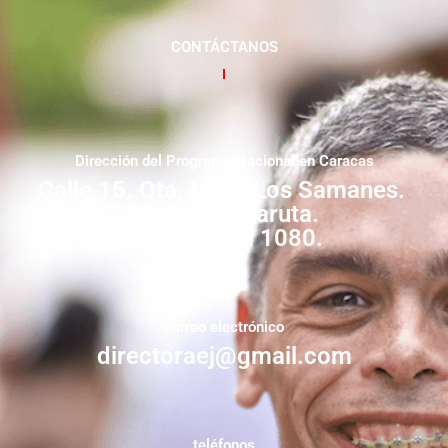
CONTÁCTANOS
Dirección del Programa Nacional en Caracas
Calle 15. Qta. Livia. Los Samanes.
Municipio Baruta.
Zona Postal 1080.
correo electrónico
directoraej@gmail.com
teléfonos