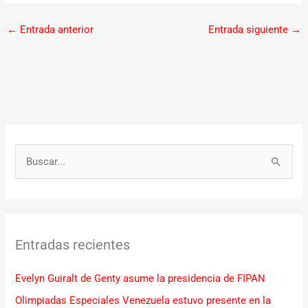
←
Entrada anterior
Entrada siguiente
→
B
u
s
c
Entradas recientes
a
r
Evelyn Guiralt de Genty asume la presidencia de FIPAN
p
Olimpiadas Especiales Venezuela estuvo presente en la
o