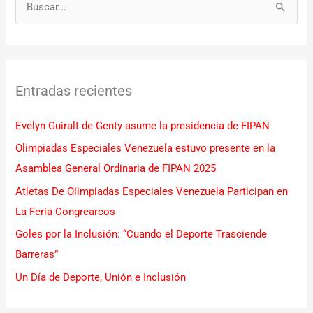
B
u
s
c
Entradas recientes
a
r
Evelyn Guiralt de Genty asume la presidencia de FIPAN
p
Olimpiadas Especiales Venezuela estuvo presente en la
o
Asamblea General Ordinaria de FIPAN 2025
r
Atletas De Olimpiadas Especiales Venezuela Participan en
:
La Feria Congrearcos
Goles por la Inclusión: “Cuando el Deporte Trasciende
Barreras”
Un Día de Deporte, Unión e Inclusión