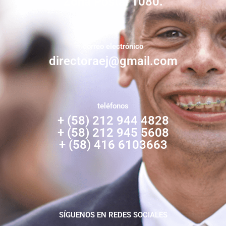
Zona Postal 1080.
correo electrónico
directoraej@gmail.com
teléfonos
+ (58) 212 944 4828
+ (58) 212 945 5608
+ (58) 416 6103663
SÍGUENOS EN REDES SOCIALES