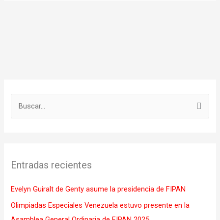
B
u
s
c
Entradas recientes
a
r
Evelyn Guiralt de Genty asume la presidencia de FIPAN
p
Olimpiadas Especiales Venezuela estuvo presente en la
o
Asamblea General Ordinaria de FIPAN 2025