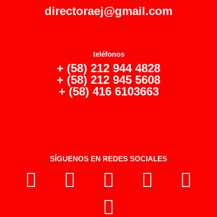
directoraej@gmail.com
teléfonos
+ (58) 212 944 4828
+ (58) 212 945 5608
+ (58) 416 6103663
SÍGUENOS EN REDES SOCIALES
F
T
I
T
L
Y
a
w
n
i
i
o
c
i
s
k
n
u