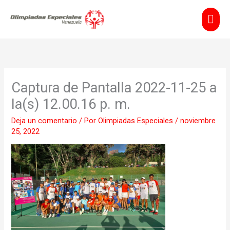
Ir
Men
al
contenido
prin
Captura de Pantalla 2022-11-25 a
la(s) 12.00.16 p. m.
Deja un comentario
/ Por
Olimpiadas Especiales
/
noviembre
25, 2022