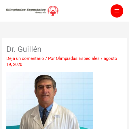
Ir
Men
al
contenido
princ
Dr. Guillén
Deja un comentario
/ Por
Olimpiadas Especiales
/
agosto
19, 2020