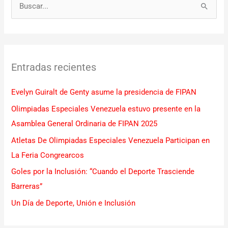
B
u
s
c
Entradas recientes
a
r
Evelyn Guiralt de Genty asume la presidencia de FIPAN
p
Olimpiadas Especiales Venezuela estuvo presente en la
o
Asamblea General Ordinaria de FIPAN 2025
r
Atletas De Olimpiadas Especiales Venezuela Participan en
:
La Feria Congrearcos
Goles por la Inclusión: “Cuando el Deporte Trasciende
Barreras”
Un Día de Deporte, Unión e Inclusión