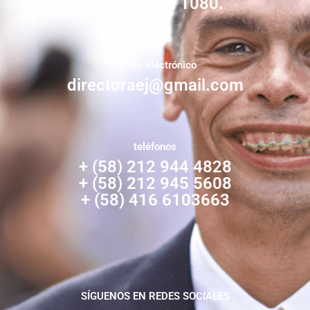
Zona Postal 1080.
correo electrónico
directoraej@gmail.com
teléfonos
+ (58) 212 944 4828
+ (58) 212 945 5608
+ (58) 416 6103663
SÍGUENOS EN REDES SOCIALES