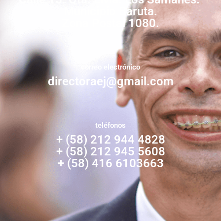
Municipio Baruta.
Zona Postal 1080.
correo electrónico
directoraej@gmail.com
teléfonos
+ (58) 212 944 4828
+ (58) 212 945 5608
+ (58) 416 6103663