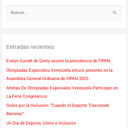
B
u
s
c
Entradas recientes
a
r
Evelyn Guiralt de Genty asume la presidencia de FIPAN
p
Olimpiadas Especiales Venezuela estuvo presente en la
o
Asamblea General Ordinaria de FIPAN 2025
r
Atletas De Olimpiadas Especiales Venezuela Participan en
:
La Feria Congrearcos
Goles por la Inclusión: “Cuando el Deporte Trasciende
Barreras”
Un Día de Deporte, Unión e Inclusión