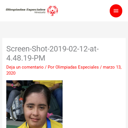
Ir
Men
al
contenido
princ
Screen-Shot-2019-02-12-at-
4.48.19-PM
Deja un comentario
/ Por
Olimpiadas Especiales
/
marzo 13,
2020