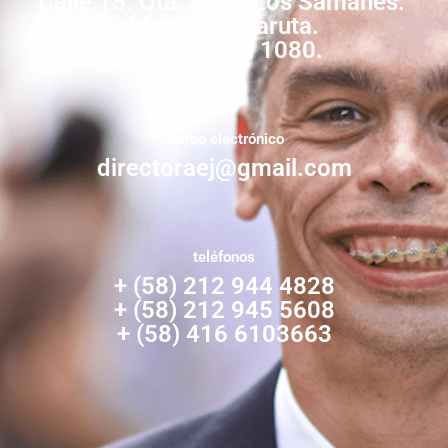
Calle 15. Qta. Livia. Los Samanes.
Municipio Baruta.
Zona Postal 1080.
correo electrónico
directoraej@gmail.com
teléfonos
+ (58) 212 944 4828
+ (58) 212 945 5608
+ (58) 416 6103663