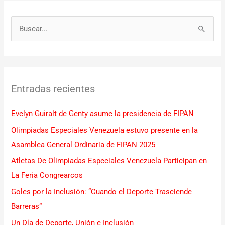
B
u
s
c
Entradas recientes
a
r
Evelyn Guiralt de Genty asume la presidencia de FIPAN
p
Olimpiadas Especiales Venezuela estuvo presente en la
o
Asamblea General Ordinaria de FIPAN 2025
r
Atletas De Olimpiadas Especiales Venezuela Participan en
:
La Feria Congrearcos
Goles por la Inclusión: “Cuando el Deporte Trasciende
Barreras”
Un Día de Deporte, Unión e Inclusión