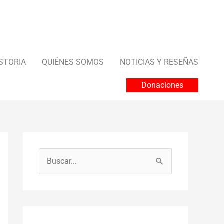
STORIA
QUIÉNES SOMOS
NOTICIAS Y RESEÑAS
Donaciones
B
u
s
c