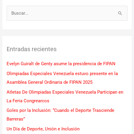
B
u
s
c
Entradas recientes
a
r
Evelyn Guiralt de Genty asume la presidencia de FIPAN
p
Olimpiadas Especiales Venezuela estuvo presente en la
o
Asamblea General Ordinaria de FIPAN 2025
r
Atletas De Olimpiadas Especiales Venezuela Participan en
:
La Feria Congrearcos
Goles por la Inclusión: “Cuando el Deporte Trasciende
Barreras”
Un Día de Deporte, Unión e Inclusión