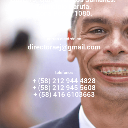
Municipio Baruta.
Zona Postal 1080.
correo electrónico
directoraej@gmail.com
teléfonos
+ (58) 212 944 4828
+ (58) 212 945 5608
+ (58) 416 6103663