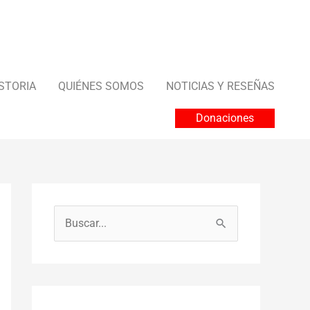
STORIA
QUIÉNES SOMOS
NOTICIAS Y RESEÑAS
Donaciones
B
u
s
c