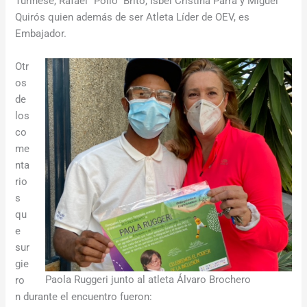
Turinese, Rafael “Pollo” Brito, Isbel Cristina Parra y Miguel
Quirós quien además de ser Atleta Líder de OEV, es
Embajador.
Otr
os
de
los
co
me
nta
rio
s
qu
e
sur
gie
Paola Ruggeri junto al atleta Álvaro Brochero
ro
n durante el encuentro fueron: