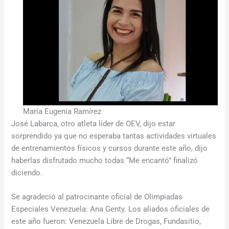
María Eugenia Ramírez
José Labarca, otro atleta líder de OEV, dijo estar
sorprendido ya que no esperaba tantas actividades virtuales
de entrenamientos físicos y cursos durante este año, dijo
haberlas disfrutado mucho todas “Me encantó” finalizó
diciendo.
Se agradeció al patrocinante oficial de Olimpiadas
Especiales Venezuela: Ana Genty. Los aliados oficiales de
este año fueron: Venezuela Libre de Drogas, Fundasitio,