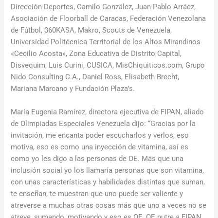
Dirección Deportes, Camilo González, Juan Pablo Arráez,
Asociación de Floorball de Caracas, Federación Venezolana
de Fútbol, 360KASA, Makro, Scouts de Venezuela,
Universidad Politécnica Territorial de los Altos Mirandinos
«Cecilio Acosta», Zona Educativa de Distrito Capital,
Disvequim, Luis Curini, CUSICA, MisChiquiticos.com, Grupo
Nido Consulting C.A., Daniel Ross, Elisabeth Brecht,
Mariana Marcano y Fundación Plaza’s.
María Eugenia Ramírez, directora ejecutiva de FIPAN, aliado
de Olimpiadas Especiales Venezuela dijo: “Gracias por la
invitación, me encanta poder escucharlos y verlos, eso
motiva, eso es como una inyección de vitamina, así es
como yo les digo a las personas de OE. Más que una
inclusión social yo los llamaría personas que son vitamina,
con unas características y habilidades distintas que suman,
te enseñan, te muestran que uno puede ser valiente y
atreverse a muchas otras cosas más que uno a veces no se
atreve, sumando, motivando y eso es OE, OE nutre a FIPAN