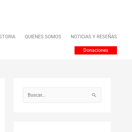
STORIA
QUIÉNES SOMOS
NOTICIAS Y RESEÑAS
Donaciones
B
u
s
c