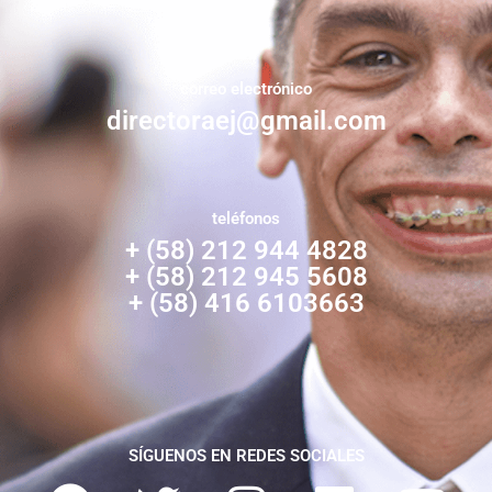
correo electrónico
directoraej@gmail.com
teléfonos
+ (58) 212 944 4828
+ (58) 212 945 5608
+ (58) 416 6103663
SÍGUENOS EN REDES SOCIALES