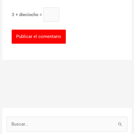
3 + dieciocho =
B