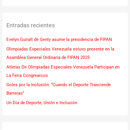
u
s
c
Entradas recientes
a
r
Evelyn Guiralt de Genty asume la presidencia de FIPAN
p
Olimpiadas Especiales Venezuela estuvo presente en la
o
Asamblea General Ordinaria de FIPAN 2025
r
Atletas De Olimpiadas Especiales Venezuela Participan en
:
La Feria Congrearcos
Goles por la Inclusión: “Cuando el Deporte Trasciende
Barreras”
Un Día de Deporte, Unión e Inclusión