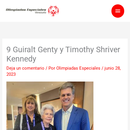
Ir
Men
al
contenido
princ
9 Guiralt Genty y Timothy Shriver
Kennedy
Deja un comentario
/ Por
Olimpiadas Especiales
/
junio 28,
2023