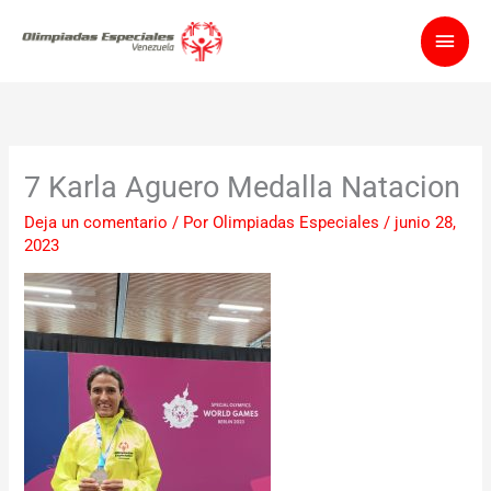
Ir
Men
al
contenido
princ
7 Karla Aguero Medalla Natacion
Deja un comentario
/ Por
Olimpiadas Especiales
/
junio 28,
2023