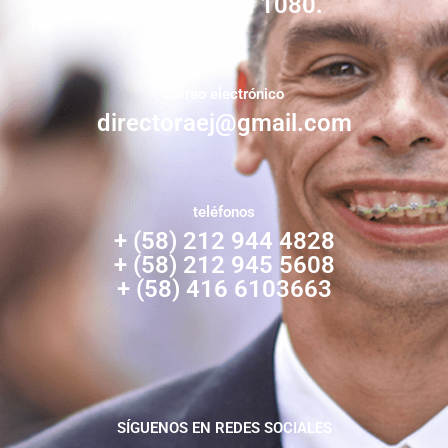
Zona Postal 1080.
correo electrónico
directoraej@gmail.com
teléfonos
+ (58) 212 944 4828
+ (58) 212 945 5608
+ (58) 416 6103663
SÍGUENOS EN REDES SOCIALES