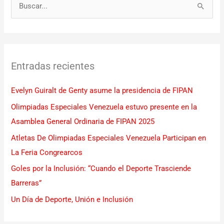
B
u
s
c
Entradas recientes
a
r
Evelyn Guiralt de Genty asume la presidencia de FIPAN
p
Olimpiadas Especiales Venezuela estuvo presente en la
o
Asamblea General Ordinaria de FIPAN 2025
r
Atletas De Olimpiadas Especiales Venezuela Participan en
:
La Feria Congrearcos
Goles por la Inclusión: “Cuando el Deporte Trasciende
Barreras”
Un Día de Deporte, Unión e Inclusión