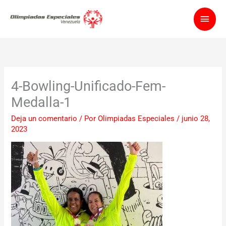
Ir
Men
al
contenido
princ
4-Bowling-Unificado-Fem-
Medalla-1
Deja un comentario
/ Por
Olimpiadas Especiales
/
junio 28,
2023