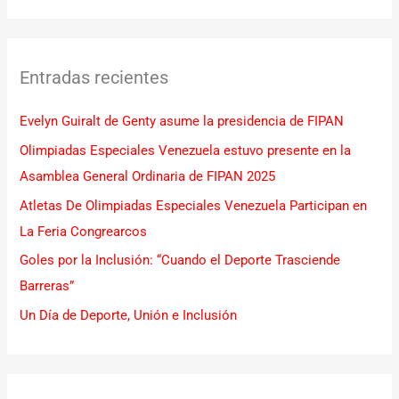
u
s
c
Entradas recientes
a
r
Evelyn Guiralt de Genty asume la presidencia de FIPAN
p
Olimpiadas Especiales Venezuela estuvo presente en la
o
Asamblea General Ordinaria de FIPAN 2025
r
Atletas De Olimpiadas Especiales Venezuela Participan en
:
La Feria Congrearcos
Goles por la Inclusión: “Cuando el Deporte Trasciende
Barreras”
Un Día de Deporte, Unión e Inclusión