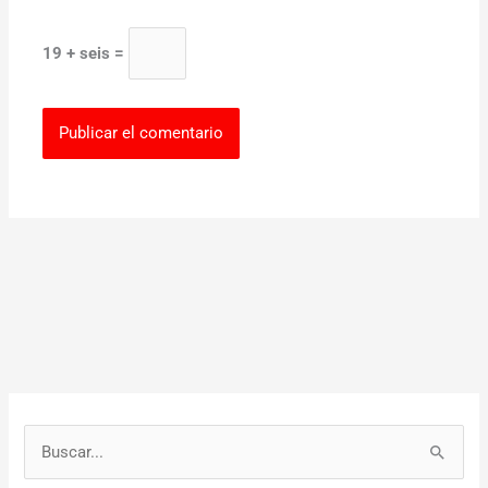
19 + seis =
B