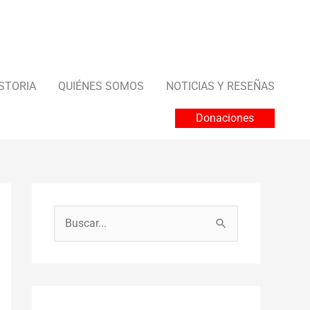
STORIA
QUIÉNES SOMOS
NOTICIAS Y RESEÑAS
Donaciones
B
u
s
c