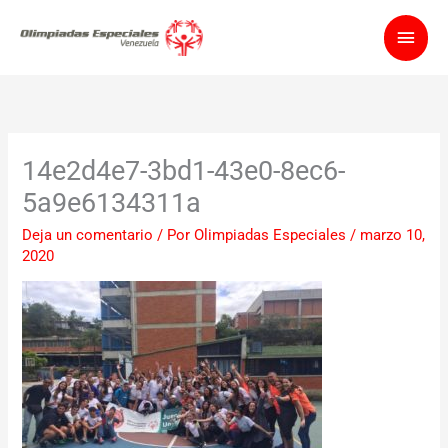
Ir
Men
al
contenido
princ
14e2d4e7-3bd1-43e0-8ec6-
5a9e6134311a
Deja un comentario
/ Por
Olimpiadas Especiales
/
marzo 10,
2020