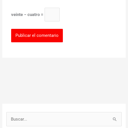
veinte − cuatro =
B