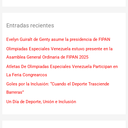
u
s
c
Entradas recientes
a
r
Evelyn Guiralt de Genty asume la presidencia de FIPAN
p
Olimpiadas Especiales Venezuela estuvo presente en la
o
Asamblea General Ordinaria de FIPAN 2025
r
Atletas De Olimpiadas Especiales Venezuela Participan en
:
La Feria Congrearcos
Goles por la Inclusión: “Cuando el Deporte Trasciende
Barreras”
Un Día de Deporte, Unión e Inclusión