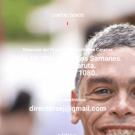
CONTÁCTANOS
Dirección del Programa Nacional en Caracas
Calle 15. Qta. Livia. Los Samanes.
Municipio Baruta.
Zona Postal 1080.
correo electrónico
directoraej@gmail.com