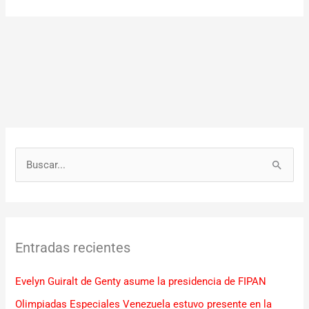
B
u
s
c
Entradas recientes
a
r
Evelyn Guiralt de Genty asume la presidencia de FIPAN
p
Olimpiadas Especiales Venezuela estuvo presente en la
o