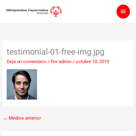
Ir
Men
al
contenido
princ
testimonial-01-free-img.jpg
Deja un comentario
/ Por
admin
/
octubre 10, 2019
←
Medios anterior