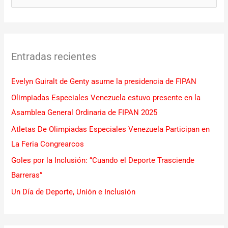
u
s
c
Entradas recientes
a
r
Evelyn Guiralt de Genty asume la presidencia de FIPAN
p
Olimpiadas Especiales Venezuela estuvo presente en la
o
Asamblea General Ordinaria de FIPAN 2025
r
Atletas De Olimpiadas Especiales Venezuela Participan en
:
La Feria Congrearcos
Goles por la Inclusión: “Cuando el Deporte Trasciende
Barreras”
Un Día de Deporte, Unión e Inclusión