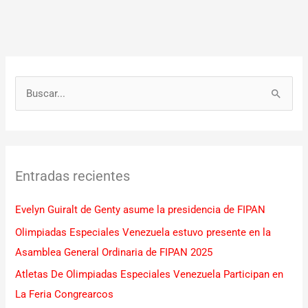
B
u
s
c
Entradas recientes
a
r
Evelyn Guiralt de Genty asume la presidencia de FIPAN
p
Olimpiadas Especiales Venezuela estuvo presente en la
o
Asamblea General Ordinaria de FIPAN 2025
r
Atletas De Olimpiadas Especiales Venezuela Participan en
:
La Feria Congrearcos