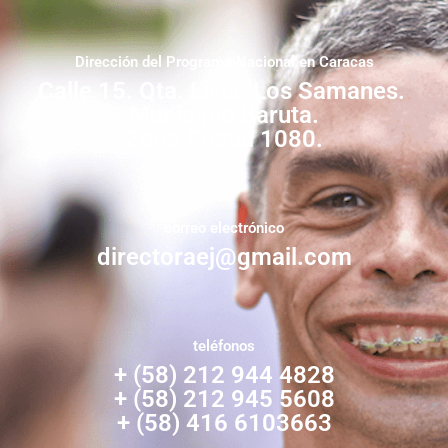
Dirección del Programa Nacional en Caracas
Calle 15. Qta. Livia. Los Samanes.
Municipio Baruta.
Zona Postal 1080.
correo electrónico
directoraej@gmail.com
teléfonos
+ (58) 212 944 4828
+ (58) 212 945 5608
+ (58) 416 6103663