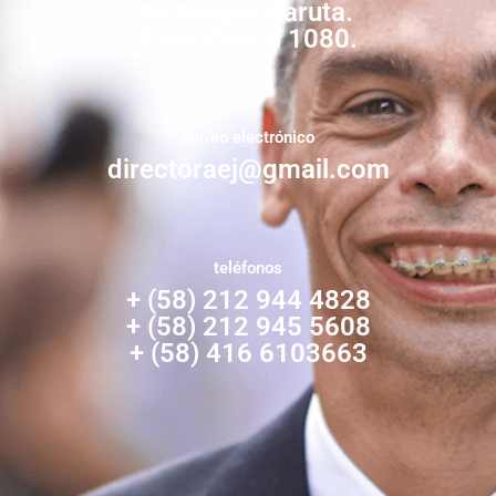
Municipio Baruta.
Zona Postal 1080.
correo electrónico
directoraej@gmail.com
teléfonos
+ (58) 212 944 4828
+ (58) 212 945 5608
+ (58) 416 6103663