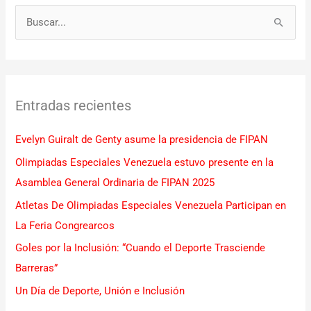
B
u
s
c
Entradas recientes
a
r
Evelyn Guiralt de Genty asume la presidencia de FIPAN
p
Olimpiadas Especiales Venezuela estuvo presente en la
o
Asamblea General Ordinaria de FIPAN 2025
r
Atletas De Olimpiadas Especiales Venezuela Participan en
:
La Feria Congrearcos
Goles por la Inclusión: “Cuando el Deporte Trasciende
Barreras”
Un Día de Deporte, Unión e Inclusión