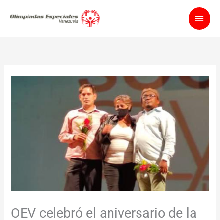
Ir
Men
al
contenido
princ
OEV celebró el aniversario de la