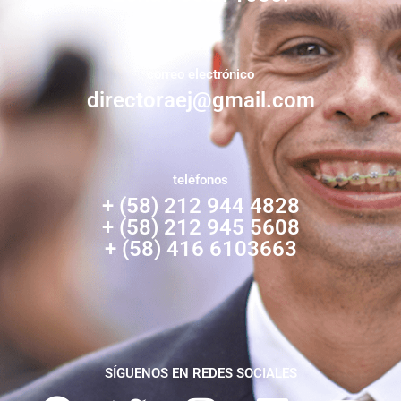
correo electrónico
directoraej@gmail.com
teléfonos
+ (58) 212 944 4828
+ (58) 212 945 5608
+ (58) 416 6103663
SÍGUENOS EN REDES SOCIALES