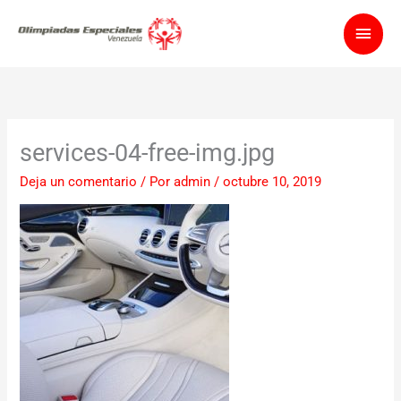
Ir
Men
al
contenido
princ
services-04-free-img.jpg
Deja un comentario
/ Por
admin
/
octubre 10, 2019