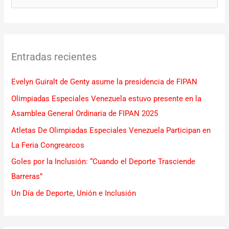
u
s
c
Entradas recientes
a
r
Evelyn Guiralt de Genty asume la presidencia de FIPAN
p
Olimpiadas Especiales Venezuela estuvo presente en la
o
Asamblea General Ordinaria de FIPAN 2025
r
Atletas De Olimpiadas Especiales Venezuela Participan en
:
La Feria Congrearcos
Goles por la Inclusión: “Cuando el Deporte Trasciende
Barreras”
Un Día de Deporte, Unión e Inclusión