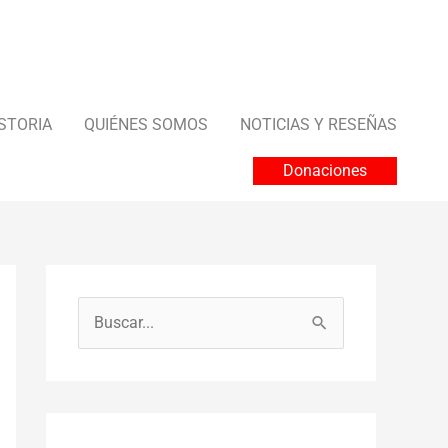
STORIA
QUIÉNES SOMOS
NOTICIAS Y RESEÑAS
Donaciones
B
u
s
c