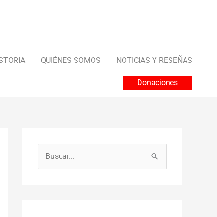
STORIA
QUIÉNES SOMOS
NOTICIAS Y RESEÑAS
Donaciones
B
u
s
c