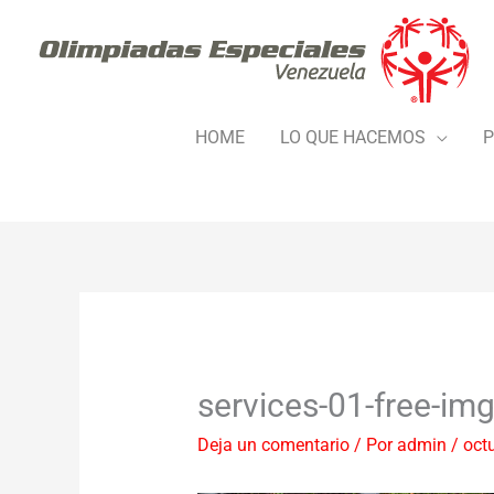
Ir
al
contenido
HOME
LO QUE HACEMOS
P
services-01-free-im
Deja un comentario
/ Por
admin
/
oct