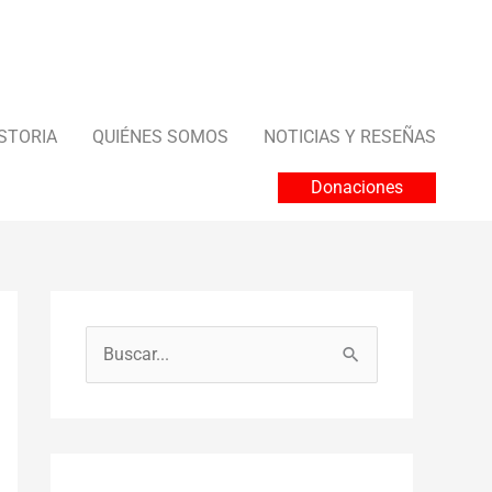
STORIA
QUIÉNES SOMOS
NOTICIAS Y RESEÑAS
Donaciones
B
u
s
c