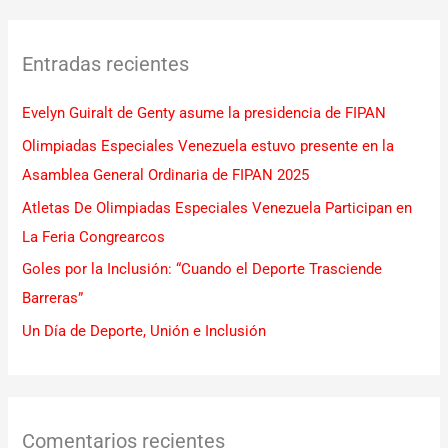
s
c
Entradas recientes
a
r
Evelyn Guiralt de Genty asume la presidencia de FIPAN
p
Olimpiadas Especiales Venezuela estuvo presente en la
o
Asamblea General Ordinaria de FIPAN 2025
r
Atletas De Olimpiadas Especiales Venezuela Participan en
:
La Feria Congrearcos
Goles por la Inclusión: “Cuando el Deporte Trasciende
Barreras”
Un Día de Deporte, Unión e Inclusión
Comentarios recientes