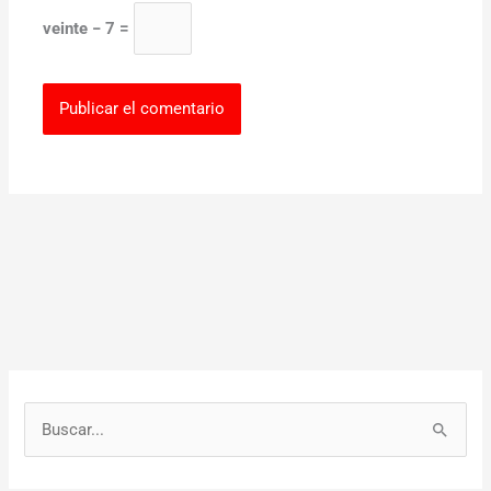
veinte − 7 =
B
u