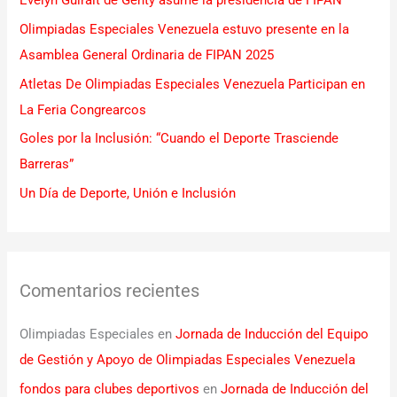
Evelyn Guiralt de Genty asume la presidencia de FIPAN
p
Olimpiadas Especiales Venezuela estuvo presente en la
o
Asamblea General Ordinaria de FIPAN 2025
r
Atletas De Olimpiadas Especiales Venezuela Participan en
:
La Feria Congrearcos
Goles por la Inclusión: “Cuando el Deporte Trasciende
Barreras”
Un Día de Deporte, Unión e Inclusión
Comentarios recientes
Olimpiadas Especiales
en
Jornada de Inducción del Equipo
de Gestión y Apoyo de Olimpiadas Especiales Venezuela
fondos para clubes deportivos
en
Jornada de Inducción del