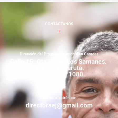
CONTÁCTANOS
Dirección del Programa Nacional en Caracas
Calle 15. Qta. Livia. Los Samanes.
Municipio Baruta.
Zona Postal 1080.
correo electrónico
directoraej@gmail.com