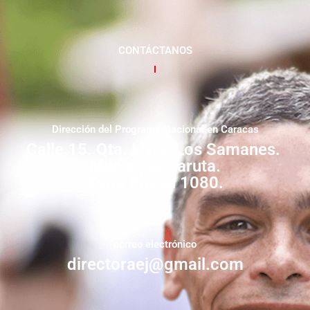
CONTÁCTANOS
Dirección del Programa Nacional en Caracas
Calle 15. Qta. Livia. Los Samanes.
Municipio Baruta.
Zona Postal 1080.
correo electrónico
directoraej@gmail.com