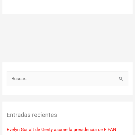
B
u
s
c
Entradas recientes
a
r
Evelyn Guiralt de Genty asume la presidencia de FIPAN
p