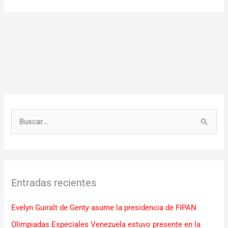
B
u
s
c
Entradas recientes
a
r
Evelyn Guiralt de Genty asume la presidencia de FIPAN
p
Olimpiadas Especiales Venezuela estuvo presente en la
o