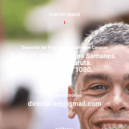
CONTÁCTANOS
Dirección del Programa Nacional en Caracas
Calle 15. Qta. Livia. Los Samanes.
Municipio Baruta.
Zona Postal 1080.
correo electrónico
directoraej@gmail.com