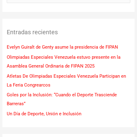
u
s
c
Entradas recientes
a
r
Evelyn Guiralt de Genty asume la presidencia de FIPAN
p
Olimpiadas Especiales Venezuela estuvo presente en la
o
Asamblea General Ordinaria de FIPAN 2025
r
Atletas De Olimpiadas Especiales Venezuela Participan en
:
La Feria Congrearcos
Goles por la Inclusión: “Cuando el Deporte Trasciende
Barreras”
Un Día de Deporte, Unión e Inclusión