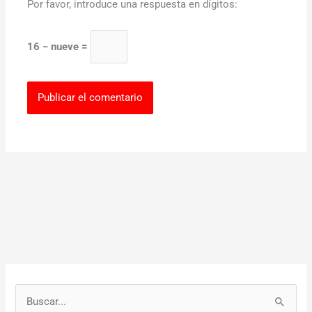
Por favor, introduce una respuesta en dígitos:
16 − nueve =
B