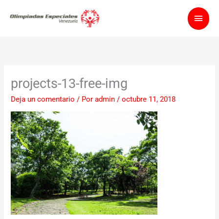
Ir
Men
al
contenido
princ
projects-13-free-img
Deja un comentario
/ Por
admin
/
octubre 11, 2018