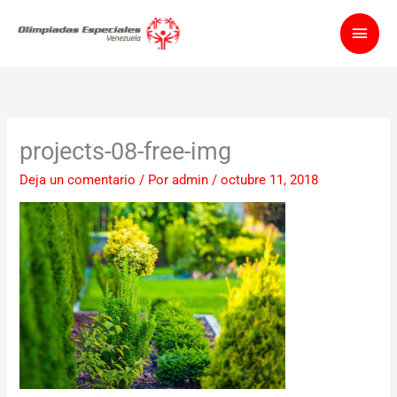
Ir
Men
al
contenido
princ
projects-08-free-img
Deja un comentario
/ Por
admin
/
octubre 11, 2018