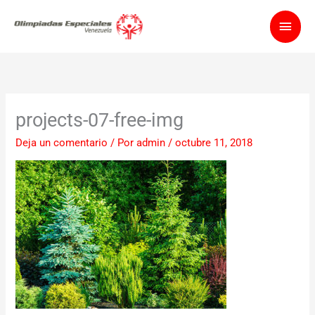
Ir
Men
al
contenido
princ
projects-07-free-img
Deja un comentario
/ Por
admin
/
octubre 11, 2018